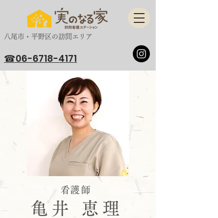
​八尾市・平野区の訪問エリア
☎06-6718-4171
​看護師
​亀井 恵理